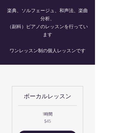
楽典、ソルフェージュ、和声法、楽曲
分析、
（副科）ピアノのレッスンを行ってい
ます
​ワンレッスン制の個人レッスンです
ボーカルレッスン
1時間
45
$45
米
ド
ル