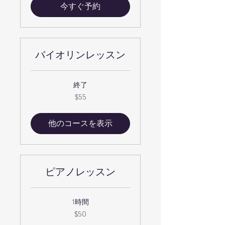
今すぐ予約
バイオリンレッスン
終了
55
$55
米
ド
ル
他のコースを表示
ピアノレッスン
1時間
50
$50
米
ド