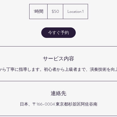
50
米
1時間
1
$50
Location 1
ド
時
ル
今すぐ予約
サービス内容
から丁寧に指導します。初心者から上級者まで、演奏技術を向
連絡先
日本、〒166-0004 東京都杉並区阿佐谷南